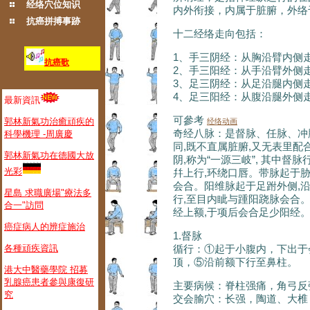
经络
穴位
知识
内外衔接，内属于脏腑，外络
抗癌拼搏事跡
十二经络走向包括：
1、手三阴经：从胸沿臂内侧
抗癌歌
2、手三阳经：从手沿臂外侧
3、足三阴经：从足沿腿内侧
4、足三阳经：从腹沿腿外侧
最新資訊
可參考
郭林新氣功治癒頑疾的
经络动画
奇经八脉：是督脉、任脉、冲
科學機理 -周廣慶
同,既不直属脏腑,又无表里配合
郭林新氣功在德國大放
阴,称为“一源三岐”, 其中督
光彩
幷上行,环绕口唇。带脉起于胁
会合。阳维脉起于足跗外侧,
星島 求職廣場"療法多
行,至目内眦与踵阳跷脉会合。
合一"訪問
经上额,于项后会合足少阳经
癌症病人的辨症施治
1.督脉
循行：①起于小腹内，下出于
各種頑疾資訊
顶，⑤沿前额下行至鼻柱。
港大中醫藥學院 招募
乳腺癌患者參與康復研
主要病候：脊柱强痛，角弓反
究
交会腧穴：长强，陶道、大椎