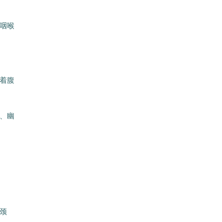
咽喉
着腹
、幽
颈