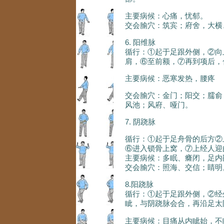
主要病候：心痛，忧郁。
交会腧穴：筑宾；府舍，大横
6. 阳维脉
循行：①起于足跟外侧，②向
肩，⑥至前额，⑦再到项后，
主要病候：恶寒发热，腰疼
交会腧穴：金门；阳交；臑俞
风池；风府、哑门。
7. 阴跷脉
循行：①起于足舟骨的后方②
⑥进入锁骨上窝，⑦上经人迎
主要病候：多眠、癃闭，足内
交会腧穴：照海、交信；睛明
8.阳跷脉
循行：①起于足跟外侧，②经
眦，与阴跷脉会合，再沿足太
主要病候：目痛从内眦始，不