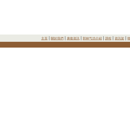
|
|
|
|
|
|
主頁
關於我們
康復資訊
郭林气功介紹
課程
資訊架