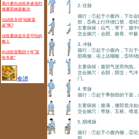
爲什麽向頑疾患者强烈
2. 任脉
推薦郭林新氣功
循行：①起于小腹内，下出会
治頑疾非得“傾家蕩
部，⑤再上行环绕口唇，⑥经
産”嗎?
主要病候：疝气，带下，腹中
交会腧穴：会阴、曲骨、中极
頑疾重病並非是可怕的
敵人
3. 冲脉
循行：①起于小腹内，下出于
向頑疾宣戰四十年”宣
部两侧，④上达咽喉，⑤环绕
告失敗"
主要病候：腹部气逆而拘急。
交会腧穴：会阴，阴交；气冲
门。
食譜
4. 带脉
循行：①起于季胁部的下面，
主要病候：腹满，腰部觉冷如
交会腧穴：带脉、五枢、维道
5. 阴维脉
循行：①起于小腹内侧，②沿
部。