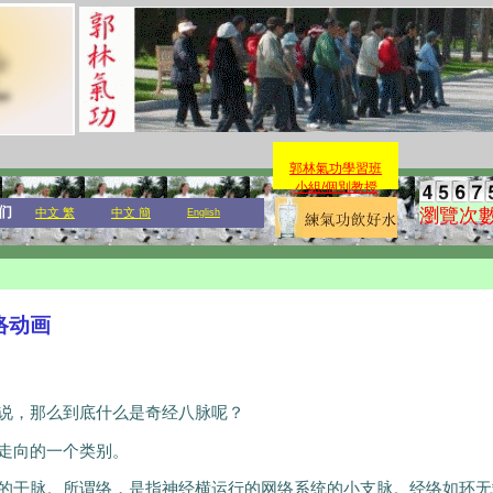
郭林氣功學習班
小組/個別教授
们
瀏覽次
中文 繁
中文 簡
English
络动画
说，那么到底什么是奇经八脉呢？
走向的一个类别。
的干脉。所谓络，是指神经横运行的网络系统的小支脉。经络如环无