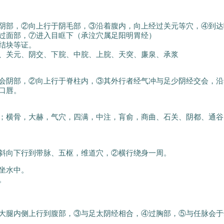
阴部，②向上行于阴毛部，③沿着腹内，向上经过关元等穴，④到达
过面部，⑦进入目眶下（承泣穴属足阳明胃经）
结块等证。
、关元、阴交、下脘、中脘、上脘、天突、廉泉、承浆
会阴部，②向上行于脊柱内，③其外行者经气冲与足少阴经交会，沿
口唇。
；横骨，大赫，气穴，四满，中注，肓俞，商曲、石关、阴都、通谷
斜向下行到带脉、五枢，维道穴，②横行绕身一周。
坐水中。
。
大腿内侧上行到腹部，③与足太阴经相合，④过胸部，⑤与任脉会于