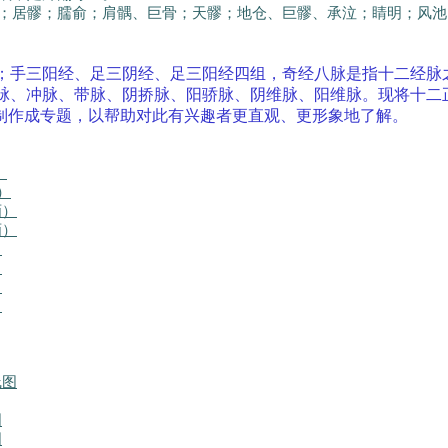
；居髎；臑俞；肩髃、巨骨；天髎；地仓、巨髎、承泣；睛明；风池
；手三阳经、足三阴经、足三阳经四组，奇经八脉是指十二经脉
脉、冲脉、带脉、阴挢脉、阳骄脉、阴维脉、阳维脉。现将十二
动画制作成专题，以帮助对此有兴趣者更直观、更形象地了解。
）
）
画）
画）
）
）
）
）
线图
图
图