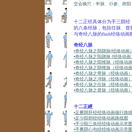
交会腧穴：申脉、仆参、跗阳
十二正经具体分为手三阴经
的八条经脉，包括任脉、督
与奇经八脉的flash经络
奇经八脉
•奇经八脉之阴跷脉(经络动画
•奇经八脉之阳跷脉 (经络动画
•
奇经八脉之阳维脉（经络动
•
奇经八脉之阴维脉（经络动
•
奇经八脉之带脉（经络动画
•
奇经八脉之冲脉（经络动画
•
奇经八脉之任脉（经络动画
•
奇经八脉之督脉（经络动画
十二正經
•足厥阴肝经经络动画循行路
•足少阳胆经经络动画路线图
•
手少阳三焦经经络动画示意
•
手厥阴心包经经络动画示意