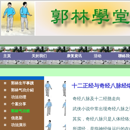
主頁
关於我们
康复資讯
活动
聯絡我
郭林生平事蹟
十二正经与奇经八脉经
郭林气功介紹
功法功理
奇经八脉及十二经胳走向
个案分享
武侠小说中常出现奇经八脉之
郭林气功班
信息架
其实，奇经八脉只是人体经络
功法演示
所谓经，是指神经纵运行的在