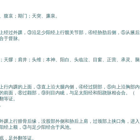
、腹哀；期门；天突、廉泉。
上经过外踝，③沿足少阳经上行髋关节部，④经胁肋后侧，⑤从腋后
合于督脉。
；天髎；肩井；头维；本神、阳白、头临泣、目窗、正营、承灵、脑
上行内踝的上面，③直上沿大腿内侧，④经过阴部，⑤向上沿胸部内
的前面，⑧过颧部，⑨到目内眦，与足太阳经和阳跷脉相会合。（
翻等证。
。
外踝上行腓骨后缘，没股部外侧和胁后上肩，过颈部上挟口角，进入
阳经上额，③与足少阳经合于风池。
眠，足外翻等证。