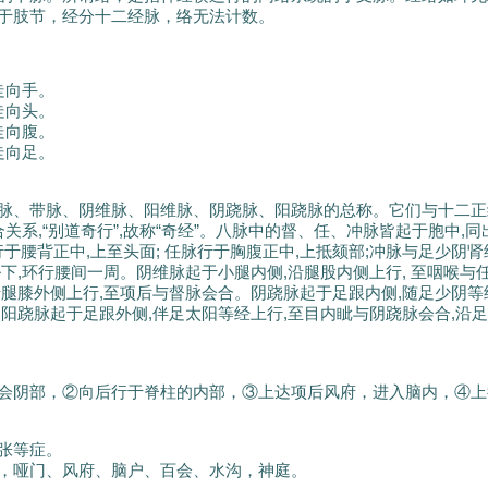
于肢节，经分十二经脉，络无法计数。
走向手。
走向头。
走向腹。
走向足。
脉、带脉、阴维脉、阳维脉、阴跷脉、阳跷脉的总称。它们与十二正
关系,“别道奇行”,故称“奇经”。八脉中的督、任、冲脉皆起于胞中,同
脉行于腰背正中,上至头面; 任脉行于胸腹正中,上抵颏部;冲脉与足少阴
下,环行腰间一周。阴维脉起于小腿内侧,沿腿股内侧上行, 至咽喉与
沿腿膝外侧上行,至项后与督脉会合。阴跷脉起于足跟内侧,随足少阴等
阳跷脉起于足跟外侧,伴足太阳等经上行,至目内眦与阴跷脉会合,沿
。
会阴部，②向后行于脊柱的内部，③上达项后风府，进入脑内，④上
张等症。
，哑门、风府、脑户、百会、水沟，神庭。