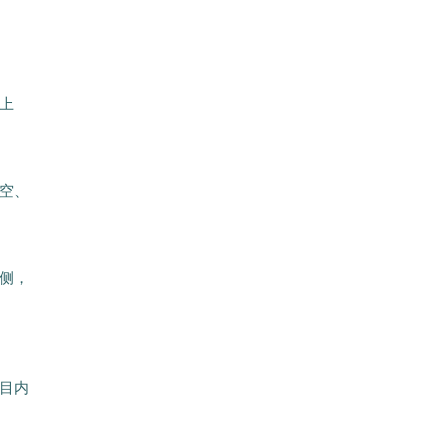
上
空、
侧，
目内