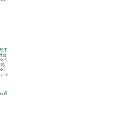
经不
出会
肾经相
任脉
经上
足太阳
行巅