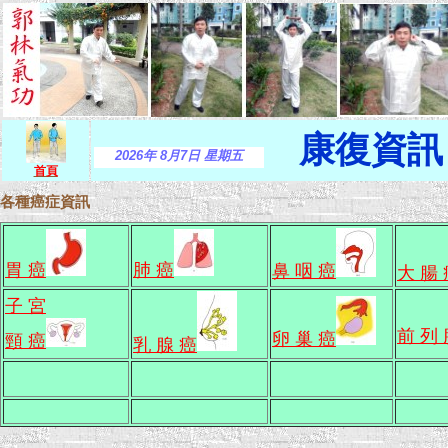
康復資訊
2026年 8月7日 星期五
首頁
各種癌症資訊
胃 癌
肺 癌
鼻 咽 癌
大 腸
子 宮
前 列 
卵 巢 癌
頸 癌
乳 腺 癌