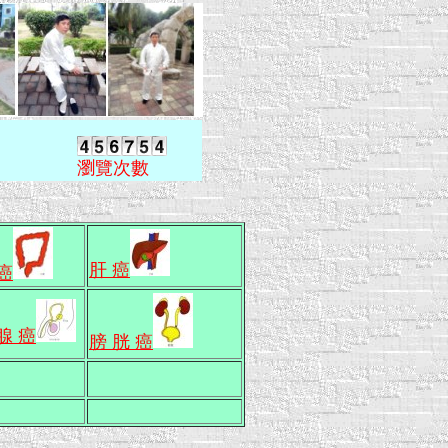
瀏覽次數
肝 癌
 癌
腺 癌
膀 胱 癌