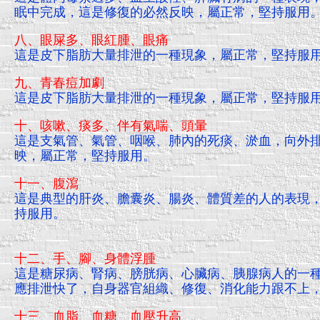
眠中完成，這是修復的必然反映，屬正常，堅持服用
八、眼屎多、眼紅腫、眼痛
這是皮下脂肪大量排泄的一種現象，屬正常，堅持服
九、青春痘加劇
這是皮下脂肪大量排泄的一種現象，屬正常，堅持服
十、咳嗽、痰多、伴有氣喘、頭暈
這是支氣管、氣管、咽喉、肺內的死痰、淤血，向外
映，屬正常，堅持服用。
十一、腹瀉
這是典型的肝炎、膽囊炎、腸炎、體質差的人的表現
持服用。
十二、手、腳、身體浮腫
這是糖尿病、腎病、膀胱病、心臟病、胰腺病人的一
應排泄快了，自身器官組織、修復、消化能力跟不上
十三、血脂、血糖、血壓升高