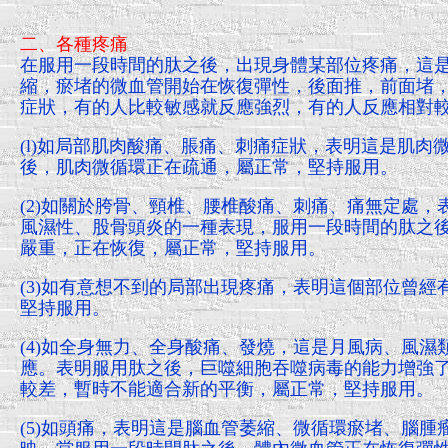
二、各種疼痛
在服用一段時間的肽之後，出現身體某部位疼痛，這
縮，瘀堵的微血管開始在恢復彈性，後面推，前面堵
症狀，有的人比較敏感就反應強烈，有的人反應相對
(l)如局部肌肉酸痛、脹痛、刺痛症狀，表明這是肌肉
後，肌肉微循環正在疏通，屬正常，堅持服用。
(2)如關於胯骨、頸椎、腰椎酸痛、刺痛、痛無定處
風濕性、股骨頭炎的一種表現，服用一段時間的肽之
嚴重，正在恢復，屬正常，堅持服用。
(3)如有意想不到的局部出現疼痛，表明這個部位曾
堅持服用。
(4)如全身無力、全身酸痛、發燒，這是月風病、風
應。表明服用肽之後，巨噬細胞吞噬病毒的能力增強
較差，暫時不能適合新的平衡，屬正常，堅持服用。
(5)如頭痛，表明這是腦血管萎縮、微循環瘀堵、腦腫