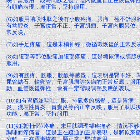
映，當服用一段時間肽之後，體內微血管正在恢復彈
有頭痛表現，屬正常，堅持服用。
(6)如服用階段性肽之後有小腹疼痛、脹痛、極不舒
有盆腔炎、子宮位置不正、子宮肌瘤、子宮內膜異位
常反映。
(7)如手足疼痛，這是末梢神經，微循環恢復的正常反
(8)如腹部等部位酸痛加腹部疼痛，這是糖尿病或胰
服用。
(9)如有腰疼、腰脹、腰酸等感覺，這表明是腎不好
尿管結石、輸卵管、子宮肌瘤等疾病的正常反應，服
動、血管恢復彈性，會有一定階段調整反應的表現。
(10)如有胃痛並嘔吐、脹、排氣多的感覺，這是胃病
炎、淺表性胃炎、胃竇炎等的正常反映，服用了肽以
功能，屬正常，堅持服用。
(11)如膽汁部位疼痛，未用肽調理卻疼痛者，情況不
調理而疼痛者，這是正在疏通的正常表現，是將原來
分解，正在逐漸恢復，屬正常，堅持服用。