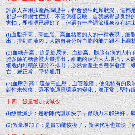
許多人在用肽產品調理中，都會發生此類狀況，這都
都是一種假性症狀，不管怎樣反映，自我感覺是良好
害怕，即根源已經好了，但還有一些調節現象沒有結
(l)血脂升高：高血脂、高血粘度的人的一種表現，細
出，排到血液內，人體自身分解血脂的能力跟不上調
(2)血糖升高：這是糖尿病、血糖高、胰腺有病的人
胞多餘的糖會被大量排出，細胞的活力大大增強，人
細胞內堆積的糖分不排出，必然會產生各種併發症，
亡，屬正常，堅持服用。
(3)血壓升高：這是高血壓，血管萎縮，硬化特有的
韌性未恢復，還不能適應環境的變化，屬正常，堅持
十四、飯量增加或減少
(l)飯量減少：是新陳代謝加快了，胃動力未解決好，
(2)飯量增加了：是胃功能恢復了，新陳代謝也加快