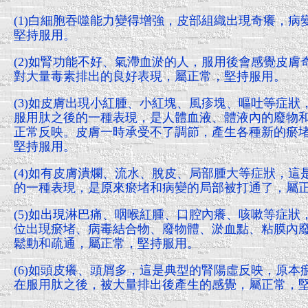
(1)白細胞吞噬能力變得增強，皮部組織出現奇癢，
堅持服用。
(2)如腎功能不好、氣滯血淤的人，服用後會感覺皮
對大量毒素排出的良好表現，屬正常，堅持服用。
(3)如皮膚出現小紅腫、小紅塊、風疹塊、嘔吐等症
服用肽之後的一種表現，是人體血液、體液內的廢物
正常反映。皮膚一時承受不了調節，產生各種新的瘀
堅持服用。
(4)如有皮膚潰爛、流水、脫皮、局部腫大等症狀，
的一種表現，是原來瘀堵和病變的局部被打通了，屬
(5)如出現淋巴痛、咽喉紅腫、口腔內癢、咳嗽等症
位出現瘀堵、病毒結合物、廢物體、淤血點、粘膜內
鬆動和疏通，屬正常，堅持服用。
(6)如頭皮癢、頭屑多，這是典型的腎陽虛反映，原
在服用肽之後，被大量排出後產生的感覺，屬正常，