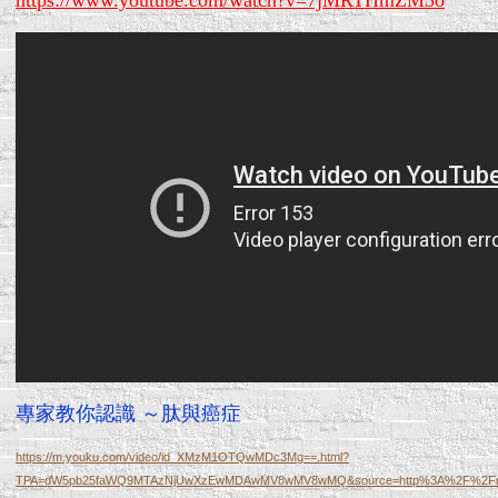
https://www.youtube.com/watch?v=7jMRTHmZM3o
專家教你認識 ～肽與癌症
https://m.youku.com/video/id_XMzM1OTQwMDc3Mg==.html?
TPA=dW5pb25faWQ9MTAzNjUwXzEwMDAwMV8wMV8wMQ&source=http%3A%2F%2Fnativ