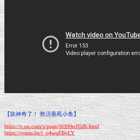
【肽神奇了！ 救活垂死小鱼】
https://v.qq.com/x/page/j0399tc05dh.html
https://youtu.be/t_o4wqFByLY