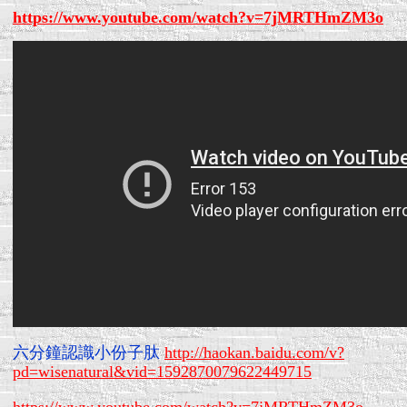
https://www.youtube.com/watch?v=7jMRTHmZM3o
六分鐘認識小份子肽
http://haokan.baidu.com/v?
pd=wisenatural&vid=1592870079622449715