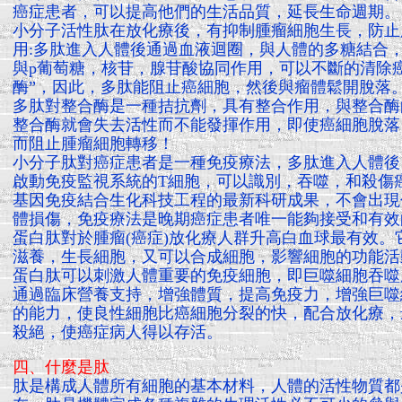
癌症患者，可以提高他們的生活品質，延長生命週期。
小分子活性肽在放化療後，有抑制腫瘤細胞生長，防止
用:多肽進入人體後通過血液迴圈，與人體的多糖結合
與p葡萄糖，核苷，腺苷酸協同作用，可以不斷的清除
酶”，因此，多肽能阻止癌細胞，然後與瘤體鬆開脫落
多肽對整合酶是一種拮抗劑，具有整合作用，與整合酶
整合酶就會失去活性而不能發揮作用，即使癌細胞脫落
而阻止腫瘤細胞轉移！
小分子肽對癌症患者是一種免疫療法，多肽進入人體後
啟動免疫監視系統的T細胞，可以識別，吞噬，和殺傷
基因免疫結合生化科技工程的最新科研成果，不會出現
體損傷，免疫療法是晚期癌症患者唯一能夠接受和有效
蛋白肽對於腫瘤(癌症)放化療人群升高白血球最有效。
滋養，生長細胞，又可以合成細胞，影響細胞的功能活
蛋白肽可以刺激人體重要的免疫細胞，即巨噬細胞吞噬腫
通過臨床營養支持，增強體質，提高免疫力，增強巨噬
的能力，使良性細胞比癌細胞分裂的快，配合放化療，
殺絕，使癌症病人得以存活。
四、什麼是肽
肽是構成人體所有細胞的基本材料，人體的活性物質都