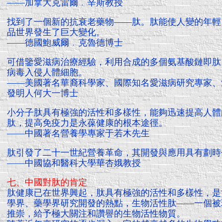
——加拿大克雷爾﹒辛斯教授
找到了一個新的抗衰老藥物——肽。肽能使人變的年輕
品世界發生了巨大變化。
——德國鮑威爾﹒克魯德博士
可借鑒愛滋病治療經驗，利用合成的多個氨基酸鏈即肽
病毒入侵人體細胞。
——美國著名華裔科學家、國際知名愛滋病研究專家、
發明人何大一博士
小分子肽具有極強的活性和多樣性，能夠迅速提高人體
肽，提高免疫力是永葆健康的根本途徑。
——中國著名營養學專家于若木先生
肽引發了二十一世紀營養革命，其開發與應用具有劃時
——中國協和醫科大學華杏娥教授
七、中國對肽的肯定
肽健康已在世界興起，肽具有極強的活性和多樣性，是
學界、藥學界研究開發的熱點，生物活性肽——一個被
推崇，給予極大關注和讚譽的生物活性物質。