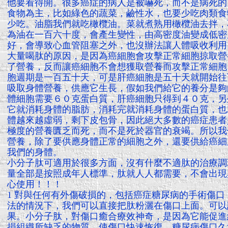
他要看得開。很多癌症的病人是被嚇死，而不是病死的
食物為主，比如綠色的蔬菜，鹼性水，也要少吃肉類食
少吃。油脂我們就吃橄欖油。菜就煮熟用橄欖油去拌，
為油在一百六十度，會產生變性，由高密度油變成低密
好，會導致心血管阻塞之外，也沒辦法讓人體吸收利用
大量喝肽的原因，是因為癌細胞會攻擊正常細胞掠取營
了營養，反而讓癌細胞不會想獲取營養而攻擊正常細胞
胞週期是一百五十天，可是肝癌細胞是五十天就開始往
吸取身體營養，供應它生長，假如我們給它的養分是夠
體細胞需要６０克蛋白質，肝癌細胞只得到４０克，另
它就消耗身體的脂肪，消耗完就消耗身體的蛋白質，也
體越來越虛弱，剩下皮包骨，因此絕大多數的癌症患者
極度的營養匱乏而死，而不是死於器官的衰竭。所以我
營養，除了要供應身體正常的細胞之外，還要供給癌細
我們的身體。
小分子肽可適用於很多方面，沒有什麼不適肽的治療調
量全部是按照成年人標準，肽就人人都需要，不會出現
心使用！！！
1 對與任何有外傷破損的，包括癌症糖尿病的手術傷口
法的情況下，我們可以直接把肽粉灑在傷口上面。可以
果。小分子肽，對傷口癒合療效神奇，是因為它能促進
損組織所缺乏的物質，使傷口快速恢復，糖尿病傷口久