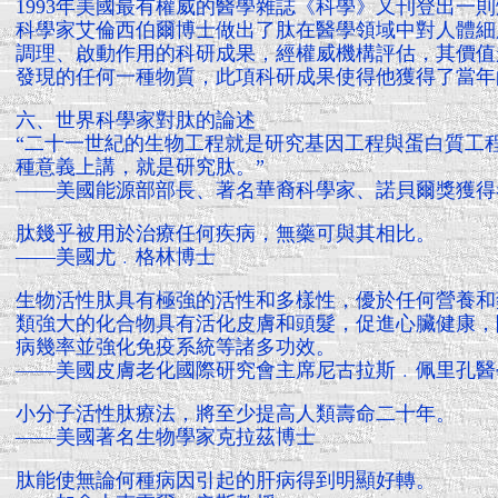
1993年美國最有權威的醫學雜誌《科學》又刊登出一
科學家艾倫西伯爾博士做出了肽在醫學領域中對人體細
調理、啟動作用的科研成果，經權威機構評估，其價值
發現的任何一種物質，此項科研成果使得他獲得了當年
六、世界科學家對肽的論述
“二十一世紀的生物工程就是研究基因工程與蛋白質工
種意義上講，就是研究肽。”
——美國能源部部長、著名華裔科學家、諾貝爾獎獲得
肽幾乎被用於治療任何疾病，無藥可與其相比。
——美國尤﹒格林博士
生物活性肽具有極強的活性和多樣性，優於任何營養和
類強大的化合物具有活化皮膚和頭髮，促進心臟健康，
病幾率並強化免疫系統等諸多功效。
——美國皮膚老化國際研究會主席尼古拉斯﹒佩里孔醫
小分子活性肽療法，將至少提高人類壽命二十年。
——美國著名生物學家克拉茲博士
肽能使無論何種病因引起的肝病得到明顯好轉。