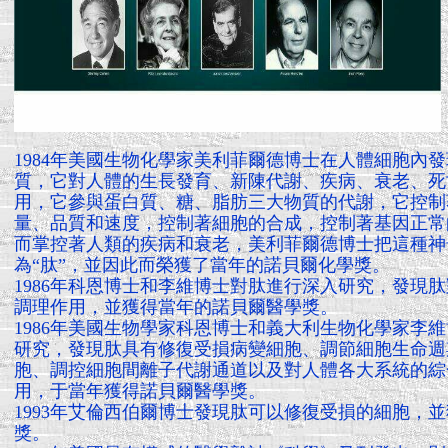
1984年美國生物化學家美利菲爾德博士在人體細胞內
質，它對人體的生長發育、新陳代謝、疾病、衰老、死
用，它參與蛋白質、糖、脂肪三大物質的代謝，它控制
量、品質和速度，控制著細胞的合成，控制著基因正常
而掌控著人類的疾病和衰老，美利菲爾德博士把這種神
為“肽”，並因此而榮獲了當年的諾貝爾化學獎。
1986年科恩博士和李維博士對肽進行深入研究，發現
調理作用，並獲得當年的諾貝爾醫學獎。
1986年美國生物學家科恩博士和義大利生物化學家李
研究，發現肽具有修復受損病變細胞、調節細胞生命週
胞、調控細胞間離子代謝通道以及對人體各大系統的綜
用，于當年獲得諾貝爾醫學獎。
1993年艾倫西伯爾博士發現肽可以修復受損的細胞，
獎。