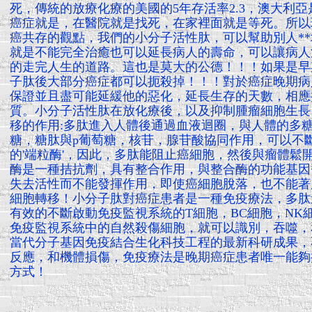
死，傳統的放療化療的美國的5年存活率2.3，澳大利亞是
癌症就是，在醫院就是找死，在家裡面就是等死。所以
癌共存的觀點，我們的小分子活性肽，可以幫助別人*
就是不能完全治癒也可以延長病人的壽命，可以讓病人
的走完人生的道路。這也是莫大的公德！！！如果是早
子肽後大部分癌症都可以扼殺掉！！！對於癌症晚期病
保證並且盡可能延緩他的惡化，延長生存的天數，相應
質。小分子活性肽在放化療後，以及抑制腫瘤細胞生長
移的作用:多肽進入人體後通過血液迴圈，與人體的多
糖，糖肽與p葡萄糖，核苷，腺苷酸協同作用，可以不
的'端粒酶'，因此，多肽能阻止癌細胞，然後與瘤體鬆
酶是一種拮抗劑，具有整合作用，與整合酶的功能基因
失去活性而不能發揮作用，即使癌細胞脫落，也不能著
細胞轉移！小分子肽對癌症患者是一種免疫療法，多肽
有效的不斷啟動免疫監視系統的T細胞，BC細胞，NK
免疫監視系統中的自然殺傷細胞，就可以識別，吞噬，
當代分子基因免疫結合生化科技工程的最新科研成果，
反應，和機體損傷，免疫療法是晚期癌症患者唯一能夠
方式！