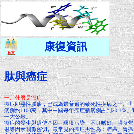
康復資訊
首頁
肽與癌症
一、什麼是癌症
癌症即惡性腫瘤，已成為最普遍的致死性疾病之一。世
病例約1100萬，其中中國每年癌症新病例占到20.3％
一大公敵。
癌症的發生與遺傳基因、環境污染、不良嗜好、膳食營
射等因素關係密切。最常見的癌症男性為：肺癌、胃癌