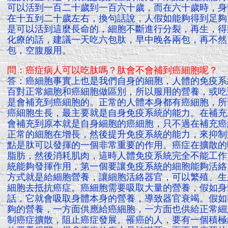
可以活到一百二十歲到一百六十歲，而在六十歲時，身
在十五到二十歲左右，換句話說，人假如能夠得到足夠
是可以活到這麼長命的，細胞不斷進行分裂，再生，得
化療的話，建議一天吃六包肽，早中晚各兩包，再不然
包，空腹服用。
問：癌症病人可以吃肽嗎？肽會不會補到癌細胞呢？
答：癌細胞事實上也是我們自身的細胞，人體的免疫系
百對正常細胞和癌細胞做區別，所以服用的營養，或吃
是會補充到癌細胞的。正常的人體本身都有癌細胞，所
癌細胞生長，最主要就是自身免疫系統的能力。在補充
會補充到原本就是自身細胞的癌細胞，只不過在補充癌
正常的細胞在增長，然後提升免疫系統的能力，來抑制
點是肽可以發揮的一個非常重要的作用。癌症在擴散的
脂肪，然後消耗肌肉，這時人體免疫系統完全不能工作
統能夠發揮作用，第一個要讓免疫系統的細胞能夠活絡
方式就是給細胞營養，讓細胞活絡器官，可以繁殖、生
細胞去抵抗癌症。癌細胞需要吸取大量的營養，假如身
話，它就會吸取身體本身的營養，導致器官衰竭。假如
夠的營養，一方面供應給癌細胞，一方面也供給正常細
制癌症擴散，阻止癌症發展。罹癌的人，要有一個積極