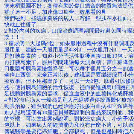
病末梢迴圈不好，各種有助於傷口癒合的物質無法提供
補了這一不足，加速傷口癒合。效果看的見
我們碰到一些濕疹腳癢的病人，溶解一些肽在水裡面，
快就止住癢了
2 對於內科的疾病，口服治療調理期間最好避免同時喝
漿！！！
3 糖尿病一天起碼4包，如果服用過程中沒有什麼調理
服用量，建議一天服用量是4-8包，一次服用2包，一天
是打胰島素的，知道小分子活性肽後直接口服19包，治
再打胰島素了。服用期間建議每天測血糖，當血糖降低
口服藥和胰島素慢慢降低。可以每半個月五分之一的速
全停止西藥。完全正常以後，建議還是要繼續服用小分
療效果。但不用那麼多了，可以一天2包。肽還可以修
胞，使得胰島細胞的活性恢復，從而促進胰島b細胞正
足機體對胰島素的需求，促進血液中的血糖轉化成肝糖
4 對於癌症病人一般都是別人已經經過傳統西醫化療放
動去治療，雖然我們已經治療好很多白血病和宮頸癌等
別人服用這個有10座諾貝爾獎證明的產品來説明他，
的弊端，可以拿出案例說明。對於癌症病人，小分子活
包以上，如果病人的經濟能力和沒有什麼不適，可以適
傳統醫學是要把癌細胞，全部殺死，但是也是同時把人