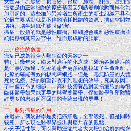
女性為：乳腺癌、食管癌、胃癌、肺癌、肝癌、宮頸癌
癌症是由正常細胞的原癌基因受到誘變劑啟動而轉化為
胞引起的。這些細胞異常增生所產生的新生組織不具有
它最主要活動就是不停的消耗機體的資源，擠佔空間並
增殖。增生組織也被叫做'瘤'。
癌症一般指的就是惡性腫瘤。癌細胞會脫離惡性腫瘤並
統轉移到其它器官中，進而形成新的腫瘤。
二、癌症的危害
癌症已成為當今人類生命的天敵之一。
特別近幾年來，臨床對癌症的化療成了醫治各類癌症的
是，事與願違，化療的患者更多的是拉短了生命距離，
化療的確能有效的殺死癌細胞，但是，毫無防患的人體
死於化療。好的願望卻收不到理想的效果，究其原因，
了一個要命的細節——高科技營養品對受損細胞的修復
臨床醫學如果能更早的與營養醫學、保健醫學和預防醫
許更多的患者起死回生的奇跡出現的更早！
三、肽對癌症的作用
在過去，傳統醫學是要把癌細胞，全部殺死，但是同時
殺死。所以現在醫學界提出與癌共存的觀點。
小分子活性肽，可以幫助癌症患者大大增加治癒的機會