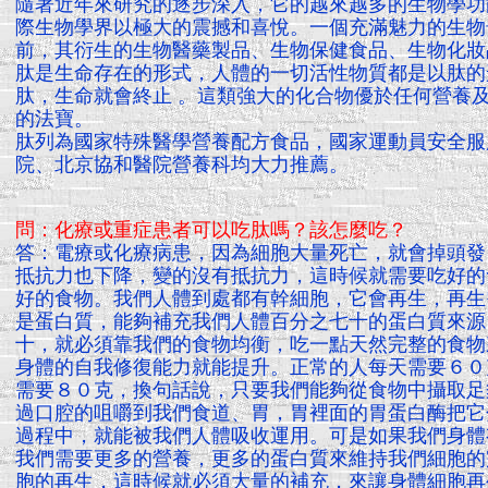
隨著近年來研究的逐步深入，它的越來越多的生物學功
際生物學界以極大的震撼和喜悅。一個充滿魅力的生物
前，其衍生的生物醫藥製品、生物保健食品、生物化妝
肽是生命存在的形式，人體的一切活性物質都是以肽的
肽，生命就會終止 。這類強大的化合物優於任何營養
的法寶。
肽列為國家特殊醫學營養配方食品，國家運動員安全服用
院、北京協和醫院營養科均大力推薦。
問：化療或重症患者可以吃肽嗎？該怎麼吃？
答：電療或化療病患，因為細胞大量死亡，就會掉頭發
抵抗力也下降，變的沒有抵抗力，這時候就需要吃好的
好的食物。我們人體到處都有幹細胞，它會再生，再生
是蛋白質，能夠補充我們人體百分之七十的蛋白質來源
十，就必須靠我們的食物均衡，吃一點天然完整的食物
身體的自我修復能力就能提升。正常的人每天需要６０
需要８０克，換句話說，只要我們能夠從食物中攝取足
過口腔的咀嚼到我們食道、胃，胃裡面的胃蛋白酶把它
過程中，就能被我們人體吸收運用。可是如果我們身體
我們需要更多的營養，更多的蛋白質來維持我們細胞的
胞的再生，這時候就必須大量的補充，來讓身體細胞再