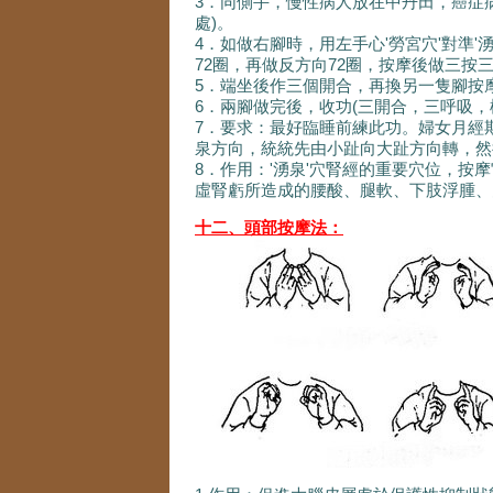
3．同側手，慢性病人放在中丹田，癌症
處)。
4．如做右腳時，用左手心'勞宮穴'對準
72圈，再做反方向72圈，按摩後做三按三
5．端坐後作三個開合，再換另一隻腳按
6．兩腳做完後，收功(三開合，三呼吸，
7．要求：最好臨睡前練此功。婦女月經
泉方向，統統先由小趾向大趾方向轉，然
8．作用：'湧泉'穴腎經的重要穴位，
虛腎虧所造成的腰酸、腿軟、下肢浮腫、
十二、頭部按摩法：