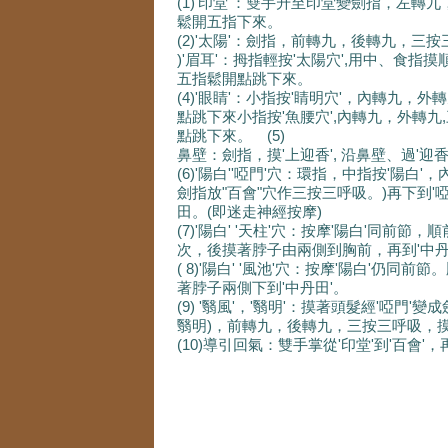
(1)'印堂'：雙手升至印堂變劍指，左轉
鬆開五指下來。
(2)'太陽'：劍指，前轉九，後轉九，三
)'眉耳'：拇指輕按'太陽穴',用中、食指
五指鬆開點跳下來。
(4)'眼睛'：小指按'睛明穴'，內轉九
點跳下來小指按'魚腰穴',內轉九，外轉九
點跳下來。 (5)
鼻壁：劍指，摸'上迎香', 沿鼻壁、過'迎
(6)'陽白''啞門'穴：環指，中指按'陽
劍指放"百會"穴作三按三呼吸。)再下到'
田。(即迷走神經按摩)
(7)'陽白' '天柱'穴：按摩'陽白'同前
次，後摸著脖子由兩側到胸前，再到'中
( 8)'陽白' '風池'穴：按摩'陽白'仍
著脖子兩側下到'中丹田'。
(9) '翳風'，'翳明'：摸著頭髮經'啞
翳明)，前轉九，後轉九，三按三呼吸，摸
(10)導引回氣：雙手掌從'印堂'到'百會'