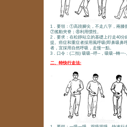
1．要領：①高蹺腳尖，不走八字，兩膝微
⑦搖動夾脊；⑧利用慣性。
2．要求：在松靜站立的基礎上行走40分
提。癌症和重症者採用風呼吸(即鼻吸鼻
者，宜採用自然呼吸，走慢一點。
3．口令：(二拍) 吸吸--呼--，吸吸--轉一
二、特快行走法:
1．要領；一吸一呼，跟吸跟呼，快速