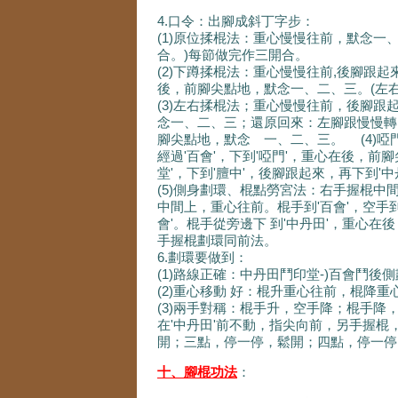
4.口令：出腳成斜丁字步：
(1)原位揉棍法：重心慢慢往前，默念
合。)每節做完作三開合。
(2)下蹲揉棍法：重心慢慢往前,後腳跟
後，前腳尖點地，默念一、二、三。(左
(3)左右揉棍法；重心慢慢往前，後腳跟
念一、二、三；還原回來：左腳跟慢慢轉
腳尖點地，默念 一、二、三。 (4)啞
經過'百會'，下到'啞門'，重心在後，前
堂'，下到'膻中'，後腳跟起來，再下到'
(5)側身劃環、棍點勞宮法：右手握棍中
中間上，重心往前。棍手到'百會'，空手
會'。棍手從旁邊下 到'中丹田'，重心在
手握棍劃環同前法。
6.劃環要做到：
(1)路線正確：中丹田鬥印堂-)百會鬥後
(2)重心移動 好：棍升重心往前，棍降重
(3)兩手對稱：棍手升，空手降；棍手降
在'中丹田'前不動，指尖向前，另手握棍
開；三點，停一停，鬆開；四點，停一停
十、腳棍功法
：