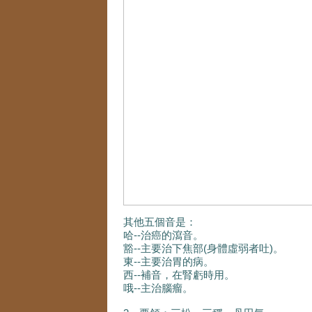
其他五個音是：
哈--治癌的瀉音。
豁--主要治下焦部(身體虛弱者吐)。
東--主要治胃的病。
西--補音，在腎虧時用。
哦--主治腦瘤。