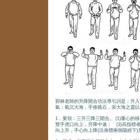
郭林老師的升降開合功法導引詞是：升入
氣；氣沉大海，手推礁石，采大海之靈以
1．要領：三升三降三開合。 (1)重心的
雙手虎口向上，升降中速； (3)高指標
向上升，手心向上降(沿身體兩側陽經下