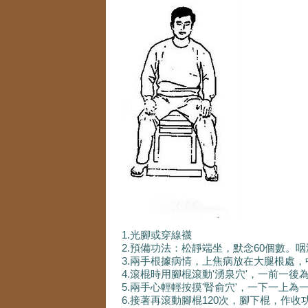
1.光腳或穿線襪
2.預備功法：松靜端坐，默念60個數。
3.兩手根據病情，上焦病放在大腿根處
4.滾棍時用腳棍滾動'湧泉穴'，一前一後
5.兩手心輕輕按摸'腎俞穴'，一下一上為
6.接著再滾動腳棍120次，腳下棍，作收