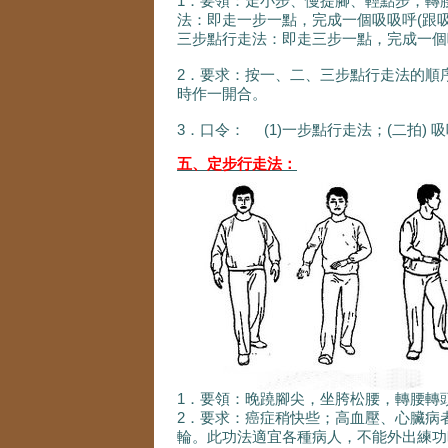
1．要領：走小步、慢提腳、輕點步，轉腰
法：即走一步一點，完成一個吸吸呼(跟吸
三步點行走法：即走三步一點，完成一個
2．要求：按一、二、三步點行走法的順
時作一開合。
3．口令： (1)一步點行走法；(二拍) 吸
五、定步行走法：
1．要領：晚蹺腳尖，坐胯松腰，轉腰轉頭
2．要求：癌症稍快些；高血壓、心臟病
輪。此功法適宜各種病人，不能外出練功