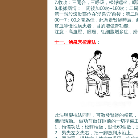
7.收功：三開合，三呼吸，松靜端坐，咽
8.根據病情：一周後加60次--180次；二周
第一階段滾動部位在'湧泉穴'前後；第二
00一7：00之間為佳，此為走腎經時
貧血等慢性病患者，目的增強腎功能。
注意：高血壓、腦瘤、紅細胞增多症，婦
十一、湧泉穴按摩法
：
此法與腳棍法同理，可激發腎經的精氣，
機能活動。 做功前做好睡前的一切準備
1．預備功法：松靜端坐，默念60個數，
2．男先左女先右，把一腳放到床沿上。