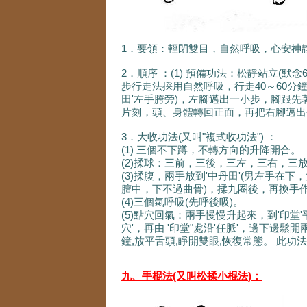
1．要領：輕閉雙目，自然呼吸，心安神
2．順序 ：(1) 預備功法：松靜站立(默念
步行走法採用自然呼吸，行走40～60分鐘
田'左手胯旁)，左腳邁出一小步，腳跟
片刻，頭、身體轉回正面，再把右腳邁出
3．大收功法(又叫"複式收功法") ：
(1) 三個不下蹲，不轉方向的升降開合。
(2)揉球：三前，三後，三左，三右，三
(3)揉腹，兩手放到'中丹田'(男左手
膻中，下不過曲骨)，揉九圈後，再換手作
(4)三個氣呼吸(先呼後吸)。
(5)點穴回氣：兩手慢慢升起來，到'印堂
穴'，再由 '印堂"處沿'任脈'，邊下邊鬆
鐘,放平舌頭,睜開雙眼,恢復常態。 此
九、手棍法(又叫松揉小棍法
)
：