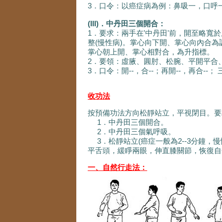
3．口令：以癌症病為例：鼻吸一，口呼一
(III)．中丹田三個開合：
1．要求：兩手在'中丹田'前，開至略
整(慢性病)。掌心向下開、掌心向內合為
掌心朝上開、掌心相對合，為升指標。
2．要領：虛腋、圓肘、松腕、平開平合
3．口令：開--，合--；再開--，再合--； 
收功法
按預備功法方向松靜站立，平視閉目。要
1．中丹田三個開合。
2．中丹田三個氣呼吸。
3．松靜站立(癌症一般為2--3分鐘，慢
平舌頭，緩睜兩眼，伸直膝關節，恢復自
一、自然行走法：