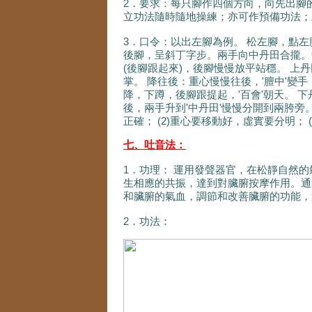
2．要求：每只腳作四個方向，向先出腳
立功法隨時隨地操練；亦可作預備功法；
3．口令：以出左腳為例。 松左腳，點
後腳，呈斜丁字步。兩手向中丹田合攏。中
(後腳跟起來)，後腳慢慢放平站穩。 上
掌。 降往後：重心慢慢往後，'膻中'變手，
降，下蹲，後腳跟提起，'百會'朝天。 下
後，兩手升到'中丹田'慢慢分開到兩胯旁
正確； (2)重心要移動好，虛實要分明；
七、吐音法：
1．功理： 運用發聲器官，在松靜自然
生相應的共振，達到對臟腑按摩作用。通
和臟腑的氣血，調節和改善臟腑的功能，
2．功法：