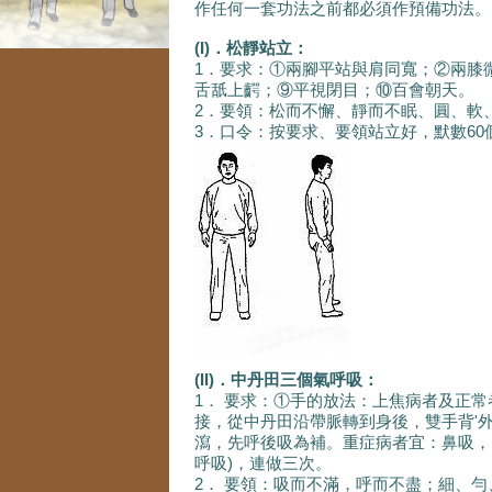
作任何一套功法之前都必須作預備功法。
(I)．松靜站立：
1．要求：①兩腳平站與肩同寬；②兩膝
舌舐上齶；⑨平視閉目；⑩百會朝天。
2．要領：松而不懈、靜而不眠、圓、軟
3．口令：按要求、要領站立好，默數60
(II)．中丹田三個氣呼吸：
1． 要求：①手的放法：上焦病者及正
接，從中丹田沿帶脈轉到身後，雙手背'外
瀉，先呼後吸為補。重症病者宜：鼻吸，口
呼吸)，連做三次。
2． 要領：吸而不滿，呼而不盡；細、