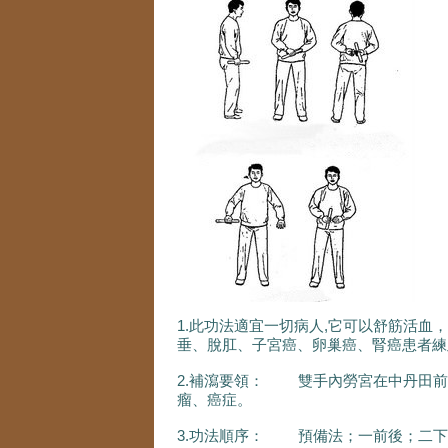
1.此功法適宜一切病人,它可以舒筋活
垂、脫肛、子宮癌、卵巢癌、腎癌患者練
2.補瀉要領： 雙手內勞宮在中丹田前
瘤、癌症。
3.功法順序： 預備法；一前後；二下