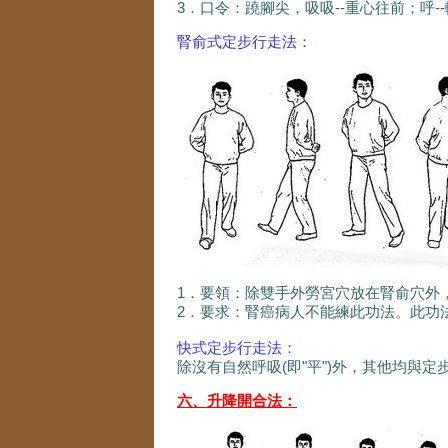
3．口令：蹺腳尖，吸吸--重心往前；呼-
腎俞式定步行走法：
1．要領：除雙手外勞宮穴放在腎俞穴外
2．要求：腎癌病人不能練此功法。此功
快式定步行走法：
除沒有自然呼吸(即"平")外，其他均與
六、升降開合法：